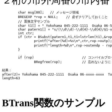
２桁の市外局番の市内番号
	char msg[80];	// メッセージ領域

	BREGEXP *rxp = NULL;	// 必ずクリアしておくこと 

	// 置換文字サンプル

	char t1[] = " Yokohama 045-222-1111  Osaka 06-5555-6666  Tokyo 03-1111-9999 ";

	char patern1[] = "s/(\\d\\d)-\\d{4}-\\d{4}/$1-xxxx-xxxx/g";

	int ctr;

	if (ctr = BSubst(patern1,t1,t1+lstrlen(t1),&rxp,msg)) {

		printf("after(%d)=%s\n",ctr,rxp->outp);	// 置換したパターン数と文字列

		printf("length=%d\n",rxp->outendp - rxp->outp);	// 置換後の文字数

	}

	if (rxp)			// コンパイルブロックの開放

		BRegfree(rxp);		// 忘れないように

結果：

after(2)= Yokohama 045-222-1111  Osaka 06-xxxx-xxxx  To
length=63

BTrans関数のサンプル