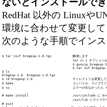
ないとインストールでき
RedHat 以外の LinuxやU
環境に合わせて変更して
次のような手順でインス
$ tar zxvf bregexp-1.0.tgz           解凍します

                                     tar の z オプショ
                                     $ gunzip bregexp-1
                                     $ tar xvf bregexp-
$ ls

bregexp-1.0  bregexp-1.0.tgz

$ cd bregexp-1.0                     ディレクトリを変更して

$ make                               コンパイル、ライブ
$ su                                 エラーが出なかったら
# make install                       /usr/include に bre
                                     /usr/lib にラ
# exit
