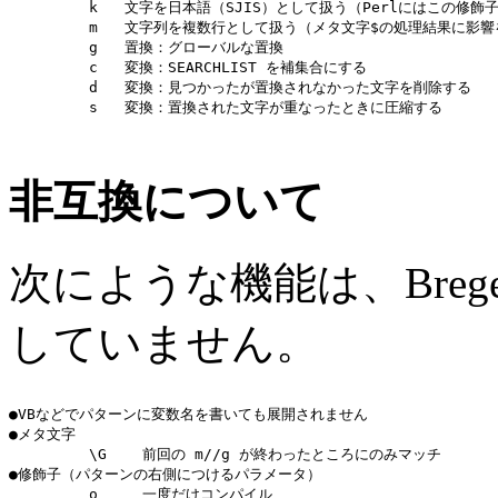
         k   文字を日本語（SJIS）として扱う（Perlにはこの修飾
         m   文字列を複数行として扱う（メタ文字$の処理結果に影響
         g   置換：グローバルな置換

         c   変換：SEARCHLIST を補集合にする

         d   変換：見つかったが置換されなかった文字を削除する

         s   変換：置換された文字が重なったときに圧縮する

非互換について
次にような機能は、Breg
していません。
●VBなどでパターンに変数名を書いても展開されません

●メタ文字

         \G    前回の m//g が終わったところにのみマッチ

●修飾子（パターンの右側につけるパラメータ）

         o     一度だけコンパイル
