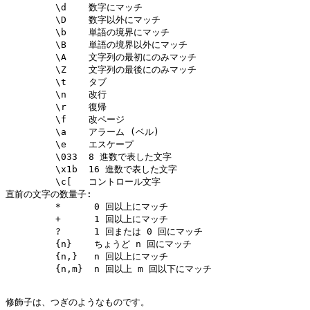
         \d    数字にマッチ

         \D    数字以外にマッチ

         \b    単語の境界にマッチ

         \B    単語の境界以外にマッチ

         \A    文字列の最初にのみマッチ

         \Z    文字列の最後にのみマッチ

         \t    タブ

         \n    改行

         \r    復帰

         \f    改ページ

         \a    アラーム (ベル)

         \e    エスケープ

         \033  8 進数で表した文字

         \x1b  16 進数で表した文字

         \c[   コントロール文字

直前の文字の数量子:

         *      0 回以上にマッチ

         +      1 回以上にマッチ

         ?      1 回または 0 回にマッチ

         {n}    ちょうど n 回にマッチ

         {n,}   n 回以上にマッチ

         {n,m}  n 回以上 m 回以下にマッチ

修飾子は、つぎのようなものです。
