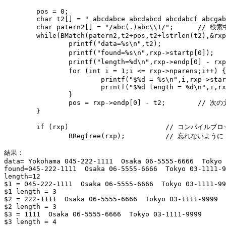
	pos = 0;

	char t2[] = " abcdabce abcdabcd abcdabcf abcgabcg ";

	char patern2[] = "/abc(.)abc\\1/";	// 検索中でのパターン記憶の例

	while(BMatch(patern2,t2+pos,t2+lstrlen(t2),&rxp,msg)) {

		printf("data=%s\n",t2);			// 検索される文字

		printf("found=%s\n",rxp->startp[0]);	// マッチ文字列

		printf("length=%d\n",rxp->endp[0] - rxp->startp[0]);	// マッチ文字数

		for (int i = 1;i <= rxp->nparens;i++) {		// カッコ内のデータ 

			printf("$%d = %s\n",i,rxp->startp[i]);

			printf("$%d length = %d\n",i,rxp->endp[i]-rxp->startp[i]);

		}

		pos = rxp->endp[0] - t2;	// 次の文字の検索位置

	}

	if (rxp)			// コンパイルブロックの開放

		BRegfree(rxp);		// 忘れないように

結果：

data= Yokohama 045-222-1111  Osaka 06-5555-6666  Tokyo 
found=045-222-1111  Osaka 06-5555-6666  Tokyo 03-1111-9
length=12

$1 = 045-222-1111  Osaka 06-5555-6666  Tokyo 03-1111-99
$1 length = 3

$2 = 222-1111  Osaka 06-5555-6666  Tokyo 03-1111-9999 

$2 length = 3

$3 = 1111  Osaka 06-5555-6666  Tokyo 03-1111-9999 

$3 length = 4
