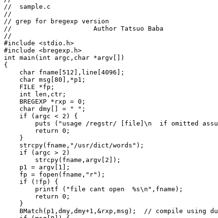
//  sample.c

//

// grep for bregexp version

//                     Author Tatsuo Baba

//

#include <stdio.h>

#include <bregexp.h>

int main(int argc,char *argv[])

{

    char fname[512],line[4096];

    char msg[80],*p1;

    FILE *fp;

    int len,ctr;

    BREGEXP *rxp = 0;

    char dmy[] = " ";

    if (argc < 2) {

        puts ("usage /regstr/ [file]\n  if omitted assu
        return 0;

    }

    strcpy(fname,"/usr/dict/words");

    if (argc > 2)

        strcpy(fname,argv[2]);

    p1 = argv[1];

    fp = fopen(fname,"r");

    if (!fp) {

        printf ("file cant open  %s\n",fname);

        return 0;

    }

    BMatch(p1,dmy,dmy+1,&rxp,msg);  // compile using du