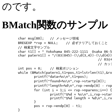
のです。
BMatch関数のサンプル
	char msg[80];	// メッセージ領域

	BREGEXP *rxp = NULL;	// 必ずクリアしておくこと 

	// 検索文字サンプル

	char t1[] = " Yokohama 045-222-1111  Osaka 06-5555-6666  Tokyo 03-1111-9999 ";

	char patern1[] = "/(03|045)-(\\d{3,4})-(\\d{4})/";	// /(03|045)-(\d{3,4})-(\d{4})/

						// 03か045 の電話番号を検索

						// カッコ() は、それぞれの番号を記憶することを意味する

	int pos = 0;	// 検索ポジション

	while (BMatch(patern1,t1+pos,t1+lstrlen(t1),&rxp,msg)) {

		printf("data=%s\n",t1+pos);		// 検索される文字

		printf("found=%s\n",rxp->startp[0]);	// マッチ文字列

		printf("length=%d\n",rxp->endp[0] - rxp->startp[0]);	// マッチ文字数

		for (int i = 1;i <= rxp->nparens;i++) {		// カッコ内のデータ 

			printf("$%d = %s\n",i,rxp->startp[i]);

			printf("$%d length = %d\n",i,rxp->endp[i]-rxp->startp[i]);

		}

		pos = rxp->endp[0] - t1;		// 次の文字の検索位置

	}
