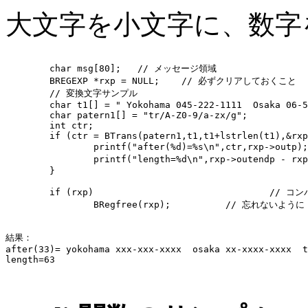
大文字を小文字に、数字
	char msg[80];	// メッセージ領域

	BREGEXP *rxp = NULL;	// 必ずクリアしておくこと 

	// 変換文字サンプル

	char t1[] = " Yokohama 045-222-1111  Osaka 06-5555-6666  Tokyo 03-1111-9999 ";

	char patern1[] = "tr/A-Z0-9/a-zx/g";

	int ctr;

	if (ctr = BTrans(patern1,t1,t1+lstrlen(t1),&rxp,msg)) {

		printf("after(%d)=%s\n",ctr,rxp->outp);	// 変換した文字数と文字列

		printf("length=%d\n",rxp->outendp - rxp->outp);	// 変換後の文字数

	}

	if (rxp)				// コンパイルブロックの開放

		BRegfree(rxp);		// 忘れないように

結果：

after(33)= yokohama xxx-xxx-xxxx  osaka xx-xxxx-xxxx  t
length=63
