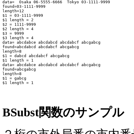
data=  Osaka 06-5555-6666  Tokyo 03-1111-9999 

found=03-1111-9999 

length=12

$1 = 03-1111-9999 

$1 length = 2

$2 = 1111-9999 

$2 length = 4

$3 = 9999 

$3 length = 4

data= abcdabce abcdabcd abcdabcf abcgabcg 

found=abcdabcd abcdabcf abcgabcg 

length=8

$1 = dabcd abcdabcf abcgabcg 

$1 length = 1

data= abcdabce abcdabcd abcdabcf abcgabcg 

found=abcgabcg 

length=8

$1 = gabcg 

$1 length = 1

BSubst関数のサンプル