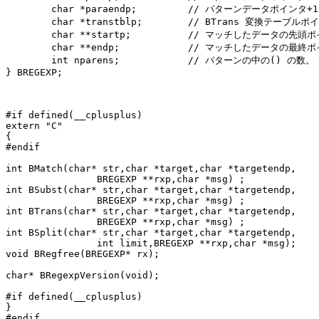
	char *paraendp;		// パターンデータポインタ+1

	char *transtblp;	// BTrans 変換テーブルポインタ

	char **startp;		// マッチしたデータの先頭ポインタ

	char **endp;		// マッチしたデータの最終ポインタ+1

	int nparens;		// パターンの中の() の数。 $1,$2, を調べるときに使用

} BREGEXP;

#if defined(__cplusplus)

extern "C"

{

#endif

int BMatch(char* str,char *target,char *targetendp,

                BREGEXP **rxp,char *msg) ;

int BSubst(char* str,char *target,char *targetendp,

                BREGEXP **rxp,char *msg) ;

int BTrans(char* str,char *target,char *targetendp,

                BREGEXP **rxp,char *msg) ;

int BSplit(char* str,char *target,char *targetendp,

                int limit,BREGEXP **rxp,char *msg);

void BRegfree(BREGEXP* rx);

char* BRegexpVersion(void);

#if defined(__cplusplus)

}

#endif
