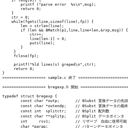
    if (msg[0]) {

        printf ("parse error  %s\n",msg);

        return 0;

    }

    ctr = 0;

    while(fgets(line,sizeof(line),fp)) {

        len = strlen(line);

        if (len && BMatch(p1,line,line+len,&rxp,msg)) {

            ctr++;

            line[len-1] = 0;

            puts(line);

        }

     }

     fclose(fp);

     printf("%ld lines(s) greped\n",ctr);

     return 0;

}

=================== sample.c 終了 ======================
=================== bregexp.h 開始 =====================
typedef struct bregexp {

	const char *outp;	// BSubst 置換データの先頭ポインタ

	const char *outendp;	// BSubst 置換データの最終ポインタ+1

	const int  splitctr;	// BSplit 配列数

	const char **splitp;	// BSplit データポインタ

	int	rsv1;		// リザーブ　自由に使用可能 

	char *parap;		// パターンデータポインタ
