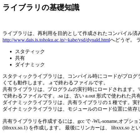
ライブラリの基礎知識
ライブラリは、再利用を目的として作成されたコンパイル済みの関数の集
http://www.dais.is.tohoku.ac.jp/~kabe/vsd/dynald.html
へどうぞ。 
スタティック
共有
ダイナミック
スタティックライブラリは、コンパイル時にコードがプログラ
くても動作します。 .a で終わるファイルです。
共有ライブラリは、プログラムの実行時にロードされます。マシ
で終わるファイルです。.sa は、古い a.out 形式で使われた
ダイナミックライブラリは、共有ライブラリの１種です。実
ダイナミックライブラリは、モジュールのロード位置に依存しない
共有ライブラリを作成するには、gcc で -Wl,-soname,オプショ
(libxxx.so.1) を作成します。 最後にリンカーは、 libx