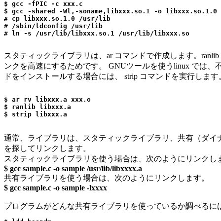
$ gcc -fPIC -c xxx.c

$ gcc -shared -Wl,-soname,libxxx.so.1 -o libxxx.so.1.0 
# cp libxxx.so.1.0 /usr/lib

# /sbin/ldconfig /usr/lib

スタティックライブラリは、ar コマンドで作成します。ranli
ンクを高速にするためです。 GNUツールを使うlinux では、不
ドをインストールする場合には、 strip コマンドを実行します
$ ar rv libxxx.a xxx.o

$ ranlib libxxx.a

$ strip libxxx.a
通常、ライブラリは、スタティックライブラリ、共有（ダイナ
を探してリンクします。
スタティックライブラリを使う場合は、次のようにリンクし
$ gcc sample.c -o sample /usr/lib/libxxxx.a
共有ライブラリを使う場合は、次のようにリンクします。
$ gcc sample.c -o sample -lxxxx
プログラムがどんな共有ライブラリを使っているか調べるには 