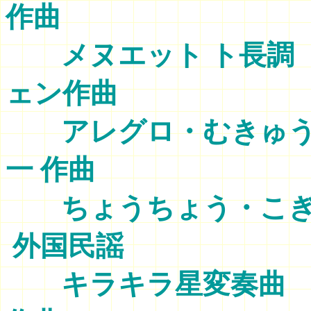
作曲
メヌエット 
ェン作曲
アレグロ・む
一 作曲
ちょうちょ
外国民謡
キラキラ星変