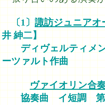
〔1〕
諏訪ジュニアオ
井 紳二】
ディヴェルティメント 
ーツァルト作
ヴァイオリン合
協奏曲 イ短調 第