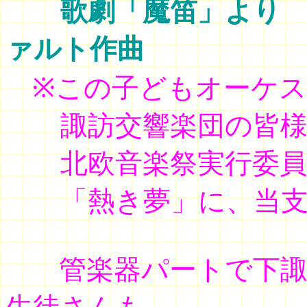
歌劇「魔笛」よ
ァルト作曲
※この子どもオーケ
諏訪交響楽団の皆様
北欧音楽祭実行委員長
「熱き夢」に、当支
管楽器パートで下諏