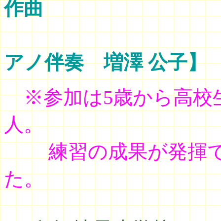
作曲
アノ伴奏 増澤 公子】
※
参加は5歳から高校
人。
練習の成果が発揮で
た。