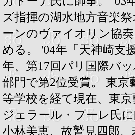
カトーナ氏に師事。 '0
ズ指揮の湖水地方音楽祭
ーンのヴァイオリン協奏
める。 '04年「天神崎支
年、第17回パリ国際バ
部門で第2位受賞。 東
等学校を経て現在、東京
ジェラール・プーレ氏に
小林美恵、故鷲見四郎、