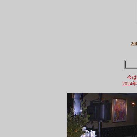
2
今は
202