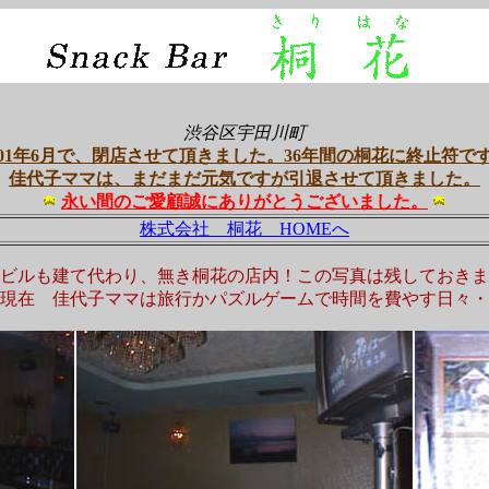
-
渋谷区宇田川町
001年6月で、閉店させて頂きました。36年間の桐花に終止符で
佳代子ママは、まだまだ元気ですが引退させて頂きました。
永い間のご愛顧誠にありがとうございました。
株式会社 桐花 HOMEへ
ビルも建て代わり、無き桐花の店内！この写真は残しておきま
4年現在 佳代子ママは旅行かパズルゲームで時間を費やす日々