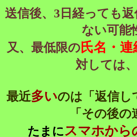
送信後、3日経っても
ない可能
氏名・連
又、最低限の
対しては
多い
最近
のは「返信し
「その後の
スマホから
たまに