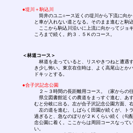
●堤川＋駒込川
筒井のユニ○ース近くの堤川から下流に向か
と車が入れない道となる。そのまま進むと駒
ここから駒込川沿いに上流に向かってジョギ
ころまで続く。約３．５Ｋのコース。
＜林道コース＞
林道を走っていると、リスやきつねと遭遇す
き少し怖い。東京在住時は、よく高尾山とか
ドキッとする。
●合子沢記念公園
２～３時間の長距離用コース。（家からの往
県立図書館近くの農道をまっすぐ進む、あす
むと分岐に出る。左が合子沢記念公園方面、
左の道を進む。しばらく田園が続くが、トラ
過ぎると、急なのぼりが２Ｋくらい続く（勾
念公園に着く。ここからは周回コースなって
い。