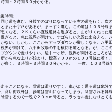
時間～２時間３０分かかる。
復時間）
同じ道を進む。分岐でのぼりになっている右の道を行く、次
くとまた十字路があるが、まっすぐ進む。この道は１０３号線
が悪くなる。２Ｋくらい直線道路を過ぎると、曲がりくねった
を過ぎると、急に視界が開けて、すばらしい光景に出会える。
りがない。しかし、ここからアップダウンが厳しくなる。八甲
と視界が開けて、八甲田牧場の中を横切る道となる。が、ここ
ップダウンで走りやすい。途中一ヶ所、視界が開けるところが
る所から急な上りが始まり、標高７００ｍの１０３号線に着く
が多く、３時間～３時間３０分かかる。 一度、１０３号線
走ることになる。雪道は滑りやすく、車がよく通る道は危険で
か、商店街以外は、歩道は雪山になってしまう。除雪される幹
ら除雪するので一晩で２０ｃｍ降ると、ラッセル走になりとて