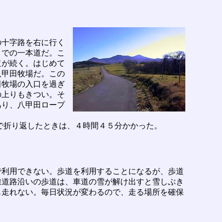
の十字路を右に行く
までの一本道だ。こ
道が続く。はじめて
八甲田牧場だ。この
田牧場の入口を過ぎ
の上りもきつい。そ
あり、八甲田ロープ
。
で折り返したときは、４時間４５分かかった。
利用できない。歩道を利用することになるが、歩道
線道路沿いの歩道は、車道の雪が解け出すと雪しぶき
も走れない。毎日状況が変わるので、走る場所を確保