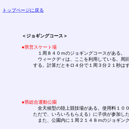
トップページに戻る
＜ジョギングコース＞
●県営スケート場
１周８４０ｍのジョギングコースがある。
ウィークディは、ここを利用している。周回
する。計算だとキロ４分で１周３分２１秒は
●県総合運動公園
全天候型の陸上競技場がある。使用料１００
ただで、いろいろもらえる）に子供が参加し
また、公園内に１周２１４８ｍのジョギング