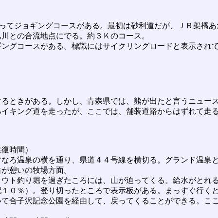
ってジョギングコースがある。最初は砂利道だが、ＪＲ架橋あ
込川との合流地点にでる。約３Ｋのコース。
ングコースがある。標識にはサイクリングロードと表示されて
るときがある。しかし、青森県では、熊が出たと言うニュース
ハイキング道を走ったが、ここでは、舗装道路からはずれて走
復時間）
なろ温泉の横を通り、県道４４号線を横切る。グランド温泉と
右が憩いの牧場方面。
ウト釣り堀を過ぎたころには、山が迫ってくる。給水がとれる
配１０％）。登り切ったところで表示板がある。まっすぐ行く
いて合子沢記念公園を経由して、戻ってくることができる。こ