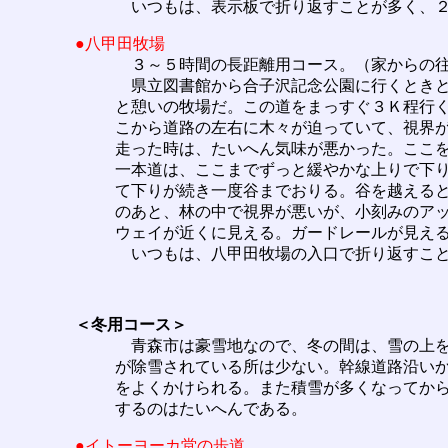
いつもは、表示板で折り返すことが多く、２
●八甲田牧場
３～５時間の長距離用コース。（家からの往
県立図書館から合子沢記念公園に行くときと
と憩いの牧場だ。この道をまっすぐ３Ｋ程行
こから道路の左右に木々が迫っていて、視界
走った時は、たいへん気味が悪かった。ここ
一本道は、ここまでずっと緩やかな上りで下
て下りが続き一度谷までおりる。谷を越える
のあと、林の中で視界が悪いが、小刻みのア
ウェイが近くに見える。ガードレールが見え
いつもは、八甲田牧場の入口で折り返すこと
＜冬用コース＞
青森市は豪雪地なので、冬の間は、雪の上を
が除雪されている所は少ない。幹線道路沿い
をよくかけられる。また積雪が多くなってか
するのはたいへんである。
●イトーヨーカ堂の歩道