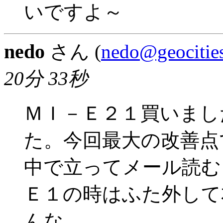
いですよ～
nedo
さん (
nedo@geocities
20分 33秒
ＭＩ－Ｅ２１買いまし
た。今回最大の改善点
中で立ってメール読む
Ｅ１の時はふた外して
んな。