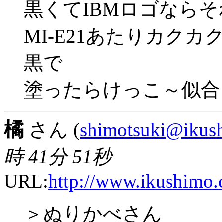
黒くてIBMロゴなら
MI-E21あたりカク
黒で
塗ったらけっこ～似合
橘
さん (
shimotsuki@ikus
時 41分 51秒
URL:
http://www.ikushimo.
＞ぬりかべさん