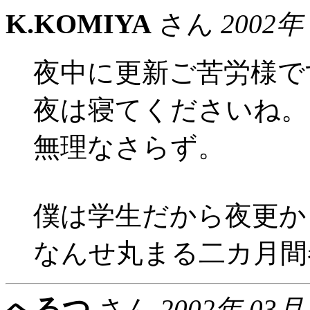
K.KOMIYA
さん
2002年
夜中に更新ご苦労様です(
夜は寝てくださいね。
無理なさらず。
僕は学生だから夜更か
なんせ丸まる二カ月間春休
へるつ
さん
2002年 03月