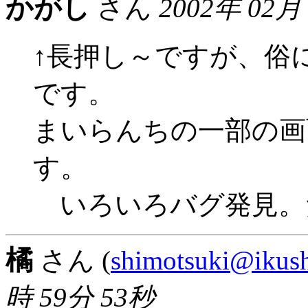
かがし
さん
2002年 02月
↑長押し～ですが、俗
です。
まいらんちの一部の画
す。
いろいろバグ発見。
橘
さん (
shimotsuki@ikus
時 59分 53秒