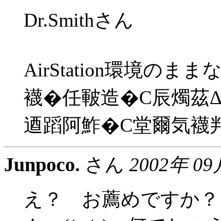
Dr.Smithさん
AirStation環境
襪�任皸造�C辰燭茲
逎蹈阿鮓�C堂爾気襪判�
Junpoco.
さん
2002年 09
え？ お薦めですか？＞D