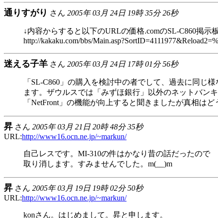
通りすがり
さん
2005年 03月 24日 19時 35分 26秒
↓内容からすると以下のURLの価格.comのSL-C86
http://kakaku.com/bbs/Main.asp?SortID=4111977&Re
迷える子羊
さん
2005年 03月 24日 17時 01分 56秒
「SL-C860」の購入を検討中の者でして、過去に同
ます。ザウルスでは「みずほ銀行」以外のネットバンキ
「NetFront」の機能が向上すると聞きましたが真
昇
さん
2005年 03月 21日 20時 48分 35秒
URL:
http://www16.ocn.ne.jp/~markun/
自己レスです。MI-310の件はかなり昔の話だったので
取り消します。すみませんでした。m(__)m
昇
さん
2005年 03月 19日 19時 02分 50秒
URL:
http://www16.ocn.ne.jp/~markun/
konさん。はじめまして。昇と申します。