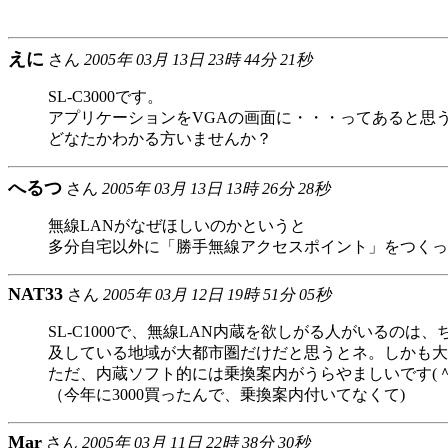
えに
さん
2005年 03月 13日 23時 44分 21秒
SL-C3000です。
アプリケーションをVGAの画面に・・・ってあると思
どなたかわかる方いませんか？
へるつ
さん
2005年 03月 13日 13時 26分 28秒
無線LANがなぜほしいのかというと
多分自宅以外に「勝手無線アクセスポイント」をつくっ
NAT33
さん
2005年 03月 12日 19時 51分 05秒
SL-C1000で、無線LAN内蔵を欲しがる人がいるの
及している地域が大都市圏だけだと思うとネ。しかも大
ただ、内蔵ソフト的には乗換案内がうらやましいです(
（今年に3000買ったんで、乗換案内付いてなくて)
Mar
さん
2005年 03月 11日 22時 38分 30秒