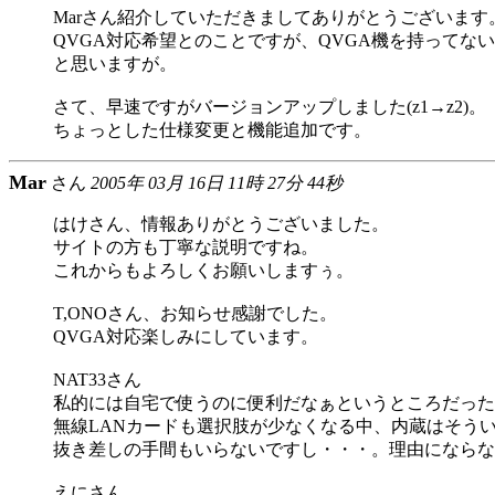
Marさん紹介していただきましてありがとうございます
QVGA対応希望とのことですが、QVGA機を持ってないの
と思いますが。
さて、早速ですがバージョンアップしました(z1→z2)。
ちょっとした仕様変更と機能追加です。
Mar
さん
2005年 03月 16日 11時 27分 44秒
はけさん、情報ありがとうございました。
サイトの方も丁寧な説明ですね。
これからもよろしくお願いしますぅ。
T,ONOさん、お知らせ感謝でした。
QVGA対応楽しみにしています。
NAT33さん
私的には自宅で使うのに便利だなぁというところだった
無線LANカードも選択肢が少なくなる中、内蔵はそう
抜き差しの手間もいらないですし・・・。理由にならな
えにさん、