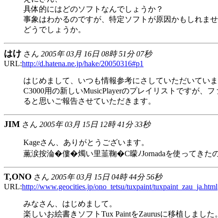
具体的にはどのソフトなんでしょうか？
事象はわかるのですが、特定ソフトが原因かもしれませ
どうでしょうか。
はけ
さん
2005年 03月 16日 08時 51分 07秒
URL:
http://d.hatena.ne.jp/hake/20050316#p1
はじめまして、いつも情報参考にさしていただいていま
C3000用の新しいMusicPlayerのプレイリス
ると思いご報告させていただきます。
JIM
さん
2005年 03月 15日 12時 41分 33秒
Kageさん、ありがとうございます。
薫涙按淪�僂�燭い里韮鞠�C曚ﾉJornadaを使っ
T,ONO
さん
2005年 03月 15日 04時 44分 56秒
URL:
http://www.geocities.jp/ono_tetsu/tuxpaint/tuxpaint_zau_ja.html
みなさん、はじめまして。
楽しいお絵書きソフトTux PaintをZaurusに移植し