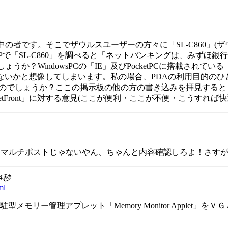
討中の者です。そこでザウルスユーザーの方々に「SL-C860」(ザ
で「SL-C860」を調べると「ネットバンキングは、みずほ
？WindowsPCの「IE」及びPocketPCに搭載されている「
ではないかと想像してしまいます。私の場合、PDAの利用目的の
のでしょうか？ここの掲示板の他の方の書き込みを拝見すると「o
Front」に対する意見(ここが便利・ここが不便・こうすれば
はマルチポストじゃないやん、ちゃんと内容確認しろよ！さす
24秒
ml
リー管理アプレット「Memory Monitor Applet」