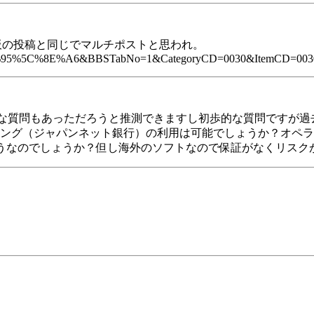
0掲示板の投稿と同じでマルチポストと思われ。
load2=%95%5C%8E%A6&BBSTabNo=1&CategoryCD=0030&ItemCD=00
じ様な質問もあっただろうと推測できますし初歩的な質問ですが
ング（ジャパンネット銀行）の利用は可能でしょうか？オペラ
相はどうなのでしょうか？但し海外のソフトなので保証がなくリス