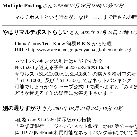
Multiple Posting
さん
2005年 03月 26日 09時 04分 13秒
マルチポストという行為が、なぜ、ここまで皆さんの時
やはりマルチポストらしい
さん
2005年 03月 24日 23時 33
Linux Zaurus Tech Know 簡易ＢＢＳ から転載
URL : http://www.areanine.gr.jp/~nyano/cgi-bin/minibbs.cgi
ネットバンキングの利用は可能ですか？
No.1523 by 迷える子羊 at 2005/3/24(木) 16:44
ザウルス（SL-C1000又はSL-C860）の購入を検
「SL-C1000」及び「SL-C860」ではネットバンキ
可能でしょうか？シャープ公式HPで調べますと「みず
どうか迷える子羊の疑問にお答え下さいませ。
別の通りすがり
さん
2005年 03月 24日 23時 10分 32秒
↓価格.com SL-C860 掲示板から転載
「みずほ銀行」、ジャパンネット銀行、opera 等の
[4111977]NetFront(利用可能なネットバンク等)につい