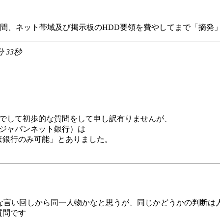
間、ネット帯域及び掲示板のHDD要領を費やしてまで「摘発
分 33秒
討中の者でして初歩的な質問をして申し訳有りませんが、
ング（ジャパンネット銀行）は
ほ銀行のみ可能」とありました。
主要な言い回しから同一人物かなと思うが、同じかどうかの判断
て質問です