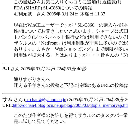
この書込みをお気に入りくちコミに追加(1) 返信数(1)
PDA (SHARP) SL-C860についての情報
毛利元就 さん 2005年 3月 24日 木曜日 11:37
現在はWinCEユーザーですが「SL-C860」の購入を検
性能についてお聞きしたいと思います。シャープ公式HP
トバンク(ジャパンネット銀行など)は利用できないのでしょうか
ザウルスの「NetFront」は利用制限が非常に多いの
あります。まさか「Webショッピング」まで制限が多い
用用途が拡大する」とはありますが・・・皆さんの「Net
A.I
さん
2005年 03月 24日 22時 53分 40秒
通りすがりさんへ
迷える子羊さんの投稿と下記に指摘のあるURLの投稿
サム
さん (
o_chan4@yahoo.co.jp
)
2005年 03月 24日 20時 38分 
URL:
http://ochan4.blog.ocn.ne.jp/blog/2005/03/qtopia_memoryap.ht
このたび作者様のお許しを得てザウルスのタスクバー常駐型メモ
是非試して見てください。