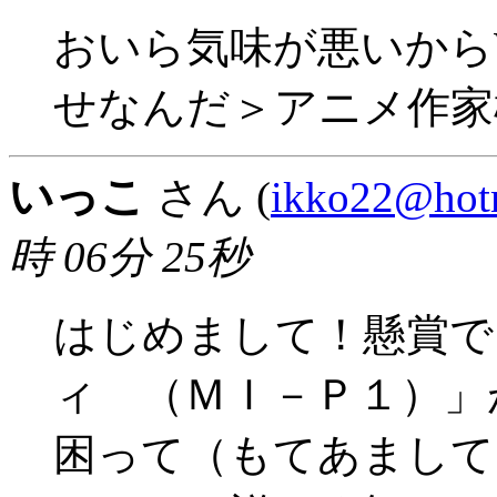
おいら気味が悪いからWin
せなんだ＞アニメ作家
いっこ
さん (
ikko22@hot
時 06分 25秒
はじめまして！懸賞で
ィ （ＭＩ－Ｐ１）」
困って（もてあまして