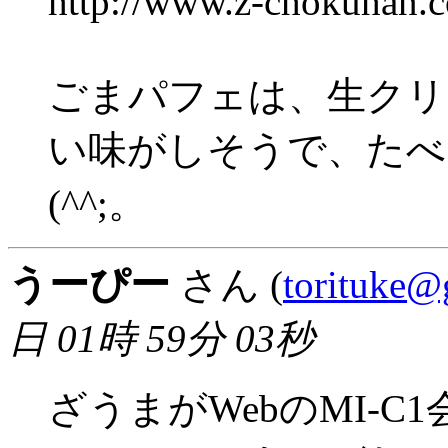
http://www.z-chokuhan.c
ごまパフェは、生クリ
い味がしそうで、たべ
(^^;。
うーぴー
さん (
torituke@g
日 01時 59分 03秒
ざうまがWebのMI-C1