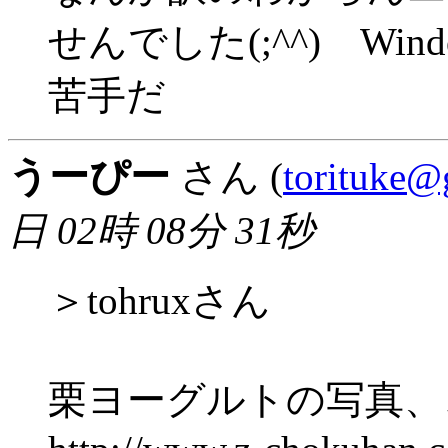
せんでした(;^^) Windo
苦手だ
うーぴー
さん (
torituke@g
日 02時 08分 31秒
＞tohruxさん
栗ヨーグルトの写真、