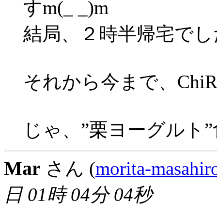
すm(_ _)m
結局、２時半帰宅でした(
それから今まで、ChiR
じゃ、”栗ヨーグルト
Mar
さん (
morita-masahir
日 01時 04分 04秒