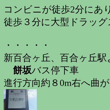
コンビニが徒歩2分にあ
徒歩３分に大型ドラッグ
・・・・・
新百合ヶ丘、百合ヶ丘駅
餅坂
バス停下車
進行方向約８0m右へ曲