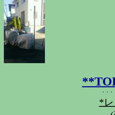
**T
・・・
*