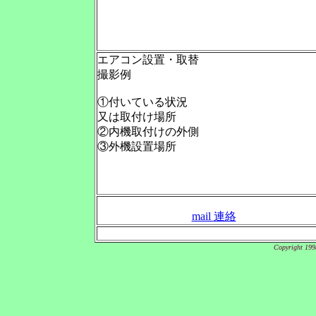
エアコン設置・取替
撮影例
①付いている状況
又は取付け場所
②内機取付けの外側
③外機設置場所
mail 連絡
Copyright 19