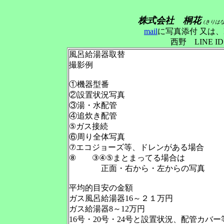
株式会社 桐花
(きりは
mail
に写真添付 又は、
西野 LINE
風呂給湯器取替
撮影例
①機器型番
②設置状況写真
③湯・水配管
④追炊き配管
⑤ガス接続
⑥周り全体写真
⑦エコジョーズ等、ドレンがある場合
⑧ ③④⑤まとまってる場合は
正面・右から・左からの写真
平均的目安の金額
ガス風呂給湯器16～２１万円
ガス給湯器8～12万円
16号・20号・24号と設置状況、配管カバー