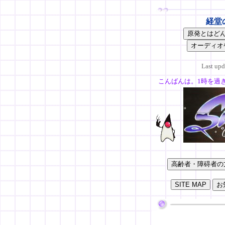
経堂
Last up
こんばんは。1時を過
●シルバー
さ