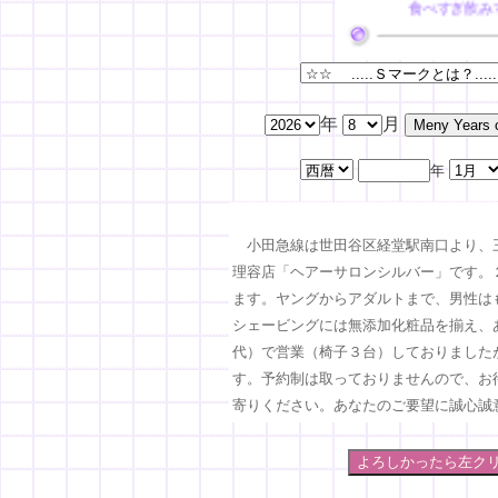
食べすぎ飲み
現代は腹７分か
とはいえ、ろくな栄
年
月
あなたの
年
糖分の摂りすぎより
小田急線は世田谷区経堂駅南口より、三
理容店「ヘアーサロンシルバー」です。
毛髪の手入れ
ます。ヤングからアダルトまで、男性は
シェービングには無添加化粧品を揃え、
ちょっと余
代）で営業（椅子３台）しておりました
す。予約制は取っておりませんので、お
ご意見
寄りください。あなたのご要望に誠心誠
下段のフォームも
ご来店