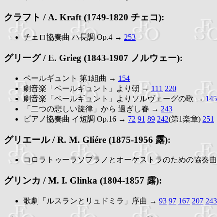
クラフト / A. Kraft (1749-1820 チェコ):
チェロ協奏曲 ハ長調 Op.4 →
253
グリーグ / E. Grieg (1843-1907 ノルウェー):
ペールギュント 第1組曲 →
154
劇音楽「ペールギュント」より朝 →
111
220
劇音楽「ペールギュント」よりソルヴェーグの歌 →
145
「二つの悲しい旋律」から 過ぎし春 →
243
ピアノ協奏曲 イ短調 Op.16 →
72
91
89
242
(第1楽章)
251
グリエール /
R. M. Gliére
(1875-1956 露):
コロラトゥーラソプラノとオーケストラのための協奏曲 Op
グリンカ / M. I. Glinka (1804-1857 露):
歌劇「ルスランとリュドミラ」序曲 →
93
97
167
207
243