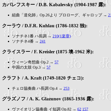
カバレフスキー / D.B. Kabalevsky (1904-1987 露):
組曲「道化師」Op.26より プロローグ、ギャロップ →
2
クーラウ / D.F.R. Kuhlau (1786-1832 独):
ソナチネ1番 ハ長調 →
210(1楽章)
ソナチネ4番 →
241
クライスラー / F. Kreisler (1875 墺-1962 米):
ウィーン奇想曲 Op.2 →
57
中国の太鼓 Op.3 →
57
クラフト / A. Kraft (1749-1820 チェコ):
チェロ協奏曲 ハ長調 Op.4 →
253
グラズノフ / A. K. Glazunov (1865-1936 露):
ヴァイオリン協奏曲 イ短調 Op.82 →
62
157