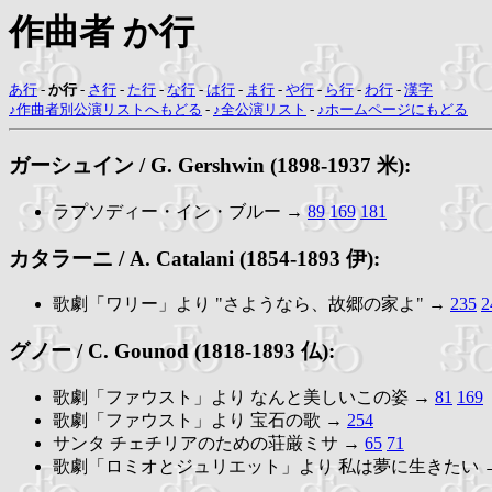
作曲者 か行
あ行
-
か行
-
さ行
-
た行
-
な行
-
は行
-
ま行
-
や行
-
ら行
-
わ行
-
漢字
♪作曲者別公演リストへもどる
-
♪全公演リスト
-
♪ホームページにもどる
ガーシュイン / G. Gershwin (1898-1937 米):
ラプソディー・イン・ブルー →
89
169
181
カタラーニ / A. Catalani (1854-1893 伊):
歌劇「ワリー」より "さようなら、故郷の家よ" →
235
2
グノー / C. Gounod (1818-1893 仏):
歌劇「ファウスト」より なんと美しいこの姿 →
81
169
歌劇「ファウスト」より 宝石の歌 →
254
サンタ チェチリアのための荘厳ミサ →
65
71
歌劇「ロミオとジュリエット」より 私は夢に生きたい 