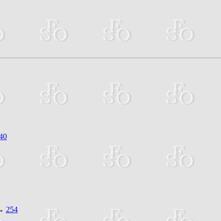
40
→
254