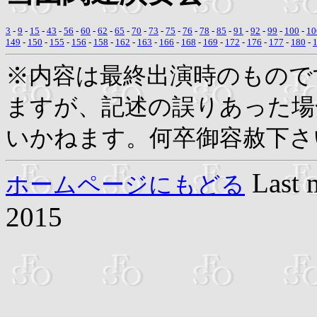
3
-
9
-
15
-
43
-
56
-
60
-
62
-
65
-
70
-
73
-
75
-
76
-
78
-
85
-
91
-
92
-
99
-
100
-
10
149
-
150
-
155
-
156
-
158
-
162
-
163
-
166
-
168
-
169
-
172
-
176
-
177
-
180
-
※内容は最終出演時のもので
ますが、記述の誤りあった場
いかねます。何卒御容赦下さ
Last 
ホームページにもどる
2015