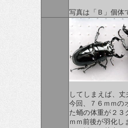
写真は「Ｂ」個体
してしまえば、丈
今回、７６ｍｍの
た蛹の体重が２３
ｍｍ前後が羽化し