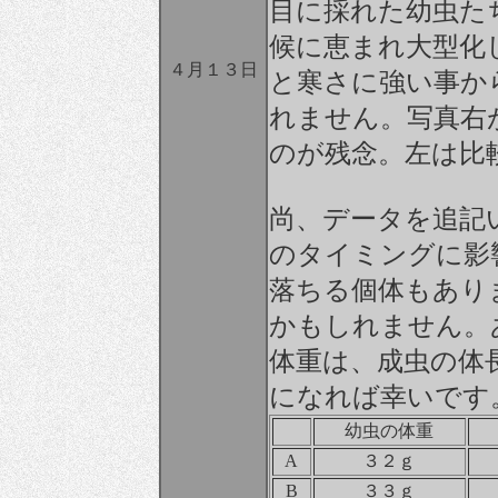
目に採れた幼虫た
候に恵まれ大型化
４月１３日
と寒さに強い事か
れません。写真右
のが残念。左は比
尚、データを追記
のタイミングに影
落ちる個体もあり
かもしれません。
体重は、成虫の体
になれば幸いです
幼虫の体重
A
３２ｇ
B
３３ｇ