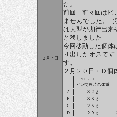
た。
前回、前々回はビ
ませんでした。（
は大型が期待出来
と移しました。
今回移動した個体
り出したオスです
２月７日
す。
２月２０日・Ｄ個
2005・11・11
ビン交換時の体重
A
３２ｇ
B
３３ｇ
C
２５ｇ
D
２９ｇ