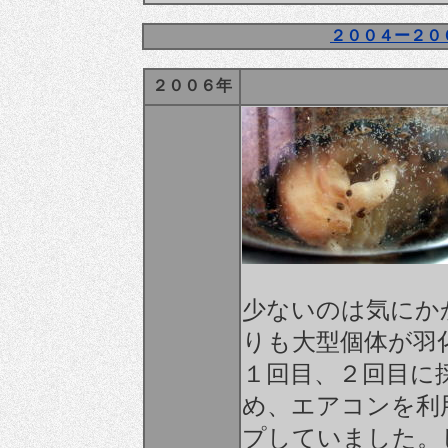
２００４ー２０
２００６年
少ないのは気にか
りも大型個体が羽
１回目、２回目に
め、エアコンを利
プしていました。