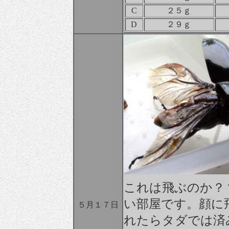
C
２５ｇ
D
２９ｇ
これは飛ぶのか？
い部屋です。顔に
５月１７日
れたらタダでは済