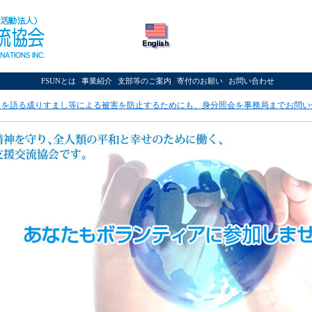
|
|
|
|
|
FSUNとは
事業紹介
支部等のご案内
寄付のお願い
お問い合わせ
Ｎを語る成りすまし等による被害を防止するためにも、身分照会を事務局までお問い