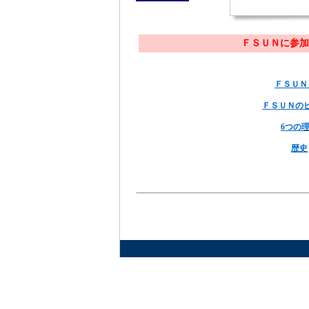
ＦＳＵＮに参加
ＦＳＵＮ
ＦＳＵＮの
6つの
歴史