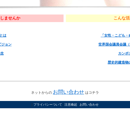
しませんか
こんな活
とは
「女性・こども・
ビジョン
世界国会議員会議（
理念
カンボ
歴史的建造物
お問い合わせ
ネットからの
はコチラ
||
|
|
プライバシーついて
注意喚起
お問い合わせ