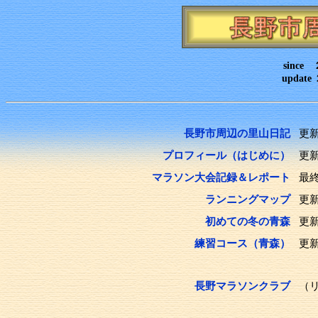
sinc
upda
長野市周辺の里山日記
更新 [
プロフィール（はじめに）
更新 
マラソン大会記録＆レポート
最終
ランニングマップ
更新2
初めての冬の青森
更新2
練習コース（青森）
更新2
長野マラソンクラブ
（