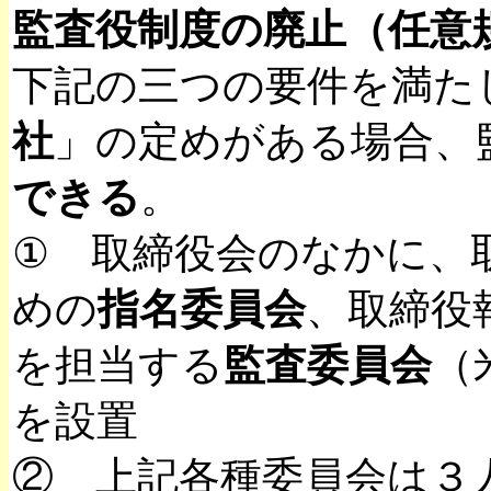
監査役制度の廃止（任意
下記の三つの要件を満た
社
」の定めがある場合、
できる
。
① 取締役会のなかに、
めの
指名委員会
、取締役
を担当する
監査委員会
（
を設置
② 上記各種委員会は３