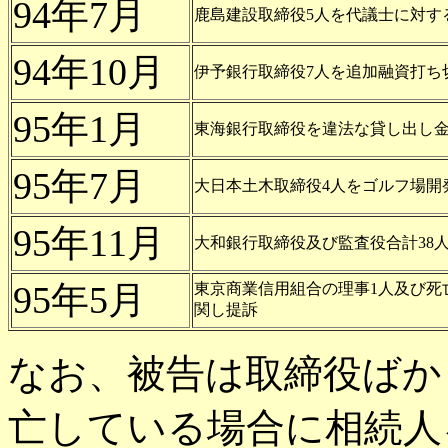
94年7月
鹿島建設取締役5人を代議士に対す
94年10月
伊予銀行取締役7人を追加融資打ち
95年1月
東海銀行取締役を違法な貸し出し
95年7月
大日本土木取締役4人をゴルフ場開
95年11月
大和銀行取締役及び監査役合計38
95年5月
東京商業信用組合の理事1人及び死
関し提訴
なお、被告は取締役ばか
亡している場合に相続人