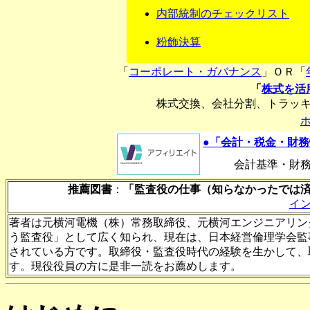
内部統制のチェックリスト
粉飾決算
「
コーポレート・ガバナンス
」ＯＲ「
「
株式を活
株式交換、会社分割、トラッ
●「会計・税金・財
会計基準・財
推薦図書
：
「監査役の仕事（知らなかったでは
イ
著者は元横河電機（株）常務取締役、元横河エンジニアリン
う監査役」として広く知られ、現在は、日本経営倫理学会監
されている方です。取締役・監査役時代の経験を生かして、
す。現役役員の方に是非一読をお薦めします。