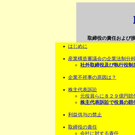
取締役の責任および
はじめに
産業構造審議会の企業法制分
社外取締役及び執行役制
企業不祥事の原因は？
株主代表訴訟
元役員らに８２９億円賠
株主代表訴訟で役員の賠
利益供与の禁止
取締役の責任
会社に対する責任