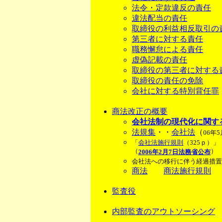
法令・定款違反の責任
違法配当の責任
取締役の利益相反取引の
第三者に対する責任
職務懈怠による責任
虚偽記載の責任
取締役の第三者に対する
取締役の責任の免除
会社に対する特別背任罪
商法改正の概要
会社法制の現代化に関す
法規集
・・
会社法
（
06年
「
会社法施行規則
（325ｐ）」
（
）
2006年2月7日法務省公布
会社法への移行に伴う経過措置
商法
商法施行規則
監査役
内部監査のアウトソーシング