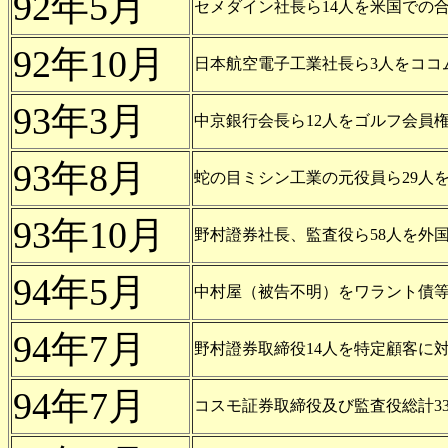
92年5月
セメダイン社長ら14人を米国での
92年10月
日本航空電子工業社長ら3人をココ
93年3月
中京銀行会長ら12人をゴルフ会員
93年8月
蛇の目ミシン工業の元役員ら29人
93年10月
野村證券社長、監査役ら58人を外
94年5月
中村屋（被告不明）をワラント債
94年7月
野村證券取締役14人を特定顧客に
94年7月
コスモ証券取締役及び監査役総計3