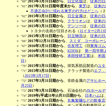
2015年3月31日期から
、
日立化成
は、
従来の日
”60”
2017年3月31日期年度末から
、
東芝
は、
従来の
”61”
不適正会計に揺れる東芝の行方はどこへ
（
2015年3月31日期から
、
日立金属
は、
従来の日
”62”
2015年3月31日期から
、
クラリオン
は、
従来の
”63”
2015年3月31日期から
、
デンソー
は、
従来の日
”64”
トヨタの去就が注目される（
ロイター2月13
2015年3月31日期から
、
日立物流
は、
従来の日
”65”
2017年12月31日期から
、
スミダ コーポレー
”66”
2016年3月31日期から
、
住友理工
（旧
東海ゴム
”67”
2016年3月31日期から
、
KDDI
は、
第一四半期
”68”
2015年3月31日期から
、
本田技研工業
は、
米国Ｓ
”69”
日
）
2015年3月31日期から、
排気系部品製造の
ユタ
”70”
2015年3月31日期から
、クラッチ製造の
エフ．
”71”
（
2015年3月17日
）
2017年3月31日期から
、非鉄金属の
アサヒホー
”72”
月25日
）
2017年3月31日期から
、石油会社の
JXホール
”73”
2019年(平成31年)3月31日期から
、
日本ハム
は
”74”
2015年3月31日期から
、
丸亀製麺などの飲食店
”75”
2015年3月31日期から
、ホンダ系自動車部品メ
”76”