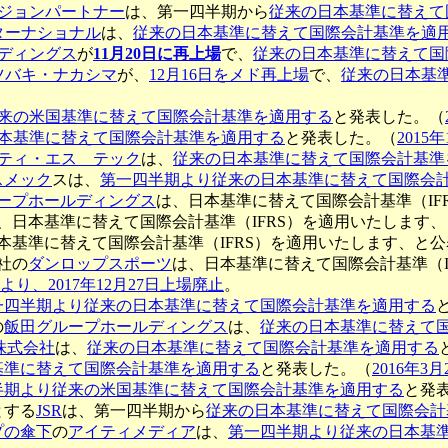
ジョンパートナー
は、第一四半期から
従来の日本基準に替えて
ターナショナル
は、
従来の日本基準に替えて国際会計基準を適
ルディングス
が
11月20日に再上場
で、
従来の日本基準に替えて国
ツバキ・ナカシマ
が、
12月16日をメド再上場
で、
従来の日本基
来の米国基準に替えて国際会計基準を適用する
と発表した。（
本基準に替えて国際会計基準を適用する
と発表した。（
2015
ティ・エス テック
は、
従来の日本基準に替えて国際会計基準
スメック
スは、
第一四半期より従来の日本基準に替えて国際会
ープホールディングス
は、日本基準に替えて国際会計基準（IF
、日本基準に替えて国際会計基準（IFRS）を適用いたします
本基準に替えて国際会計基準（IFRS）を適用いたします、と
社の
ダンロップスポーツ
は、日本基準に替えて国際会計基準（I
、2017年12月27日上場廃止
。
一四半期より従来の日本基準に替えて国際会計基準を適用する
の
飯田グループホールディングス
は、
従来の日本基準に替えて
株式会社
は、
従来の日本基準に替えて国際会計基準を適用する
基準に替えて国際会計基準を適用する
と発表した。（
2016年3
半期より従来の米国基準に替えて国際会計基準を適用する
と発
とする
JSR
は、第一四半期から
従来の日本基準に替えて国際会計
プの傘下
の
アイティメディア
は、
第一四半期より従来の日本基