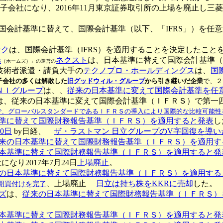
子会社になり、2016年11月東京証券取引所の上場を廃止し三
国会計基準に替えて、国際会計基準（以下、「IFRS」）を任
ンク
は、国際会計基準（IFRS）を適用することを決定したこと
ネクスト
は、日本基準に替えて国際会計基準（
S
（ホームズ）」の運営の
技術者派遣・請負大手の
テクノプロ・ホールディングス
は、
国
子会社の多くは解散した
旧グッドウィル・グループ
から引き継いだ企業
で、２
ＮＩグループ
は、、
従来の日本基準に変えて国際会計基準を任
は、従来の日本基準に変えて国際会計基準（ＩＦＲＳ）で第一
けで）ので、グローバルスタンダードであるＩＦＲＳの導入により国際的な比較可能
準に替えて国際財務報告基準（ＩＦＲＳ）を適用すると発表
し
0日
by日経、
ザ・ラストマン 日立グループのV字回復を導
来の日本基準に替えて国際財務報告基準（ＩＦＲＳ）を適用す
本基準に替えて国際財務報告基準（ＩＦＲＳ）を適用すると発
なり2017年7月24日
上場廃止
。
の日本基準に替えて国際財務報告基準（ＩＦＲＳ）を適用する
、上場廃止
日立は持ち株をKKRに売却
した。
開買付けを完了
ズ
は、
従来の日本基準に替えて国際財務報告基準（ＩＦＲＳ）
本基準に替えて国際財務報告基準（ＩＦＲＳ）を適用すると発