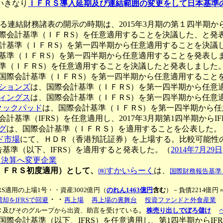
いきなり
ＩＦＲＳ導入延期及び連結範囲の変更をして日本基準
による連結財務諸表の開示の時期は、2015年3月期の第１四半期
際会計基準（ＩＦＲS）を任意適用することを決議した、と発
計基準（ＩＦＲS）を第一四半期から任意適用することを決議
基準（ＩＦＲS）を第一四半期から任意適用することを発表し
準（ＩＦＲS）を任意適用することを決議したと発表しました
国際会計基準（ＩＦＲS）を第一四半期から任意適用すること
ションズ
は、国際会計基準（ＩＦＲS）を第一四半期から任意
ィングス
は、国際会計基準（ＩＦＲS）を第一四半期から任意
クックパッド
は、国際会計基準（ＩＦＲS）を第一四半期から任
会計基準（IFRS）を任意適用し、2017年3月期第1四半期から
グ
は、国際会計基準（ＩＦＲＳ）を適用することを公表した。
ド市場
にて、ＨＤＲ（香港預託証券）を上場する。比較可能性
基準（以下、IFRS）を適用すると発表した。（
2014年7月29日
月決算へ変更企業
期がＩＦＲＳ初度適用）として、
㈱すかいらーく
は、
国際財務報告基準
FRS適用の上場1号・・
資産3002億円（
のれん1463億円
含む
）－負債2214億円
・・
をIFRSで回避
再上場
再上場の裏舞台
投資ファンドと外食産業
。
Ｃ及びそのグループから出資、助言を受けている
株売り出しでぼろ儲け
国際会計基準（以下、IFRS）を任意適用し、第1四半期からI