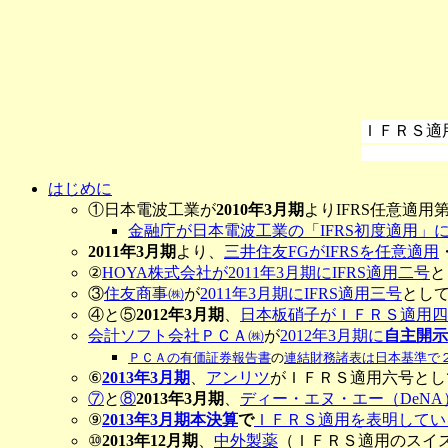
ＩＦＲＳ適
はじめに
①日本電波工業が
2010年3月期
よりIFRS任意適用
金融庁が日本電波工業の「IFRS初度適用」
2011年3月期
より、
三井住友FGがIFRSを任意適用
②
HOYA株式会社が2011年3月期にIFRS適用二号
と
③
住友商事㈱
が
2011年3月期にIFRS適用三号
とし
④と⑤
2012年3月期
、
日本板硝子がＩＦＲＳ適用四
会計ソフト会社ＰＣＡ㈱
が
2012年3月期に
自主開示
ＰＣＡの有価証券報告書
の
連結財務諸表は日本基準で
⑥
2013年3月期
、
アンリツ
がＩＦＲＳ適用六号とし
⑦
と
⑧
2013年3月期
、
ディー・エヌ・エー（DeNA
⑨
2013年3月期本決算
で
ＩＦＲＳ適用を表明してい
⑩
2013年12月期
、
中外製薬
（ＩＦＲＳ適用のスイ