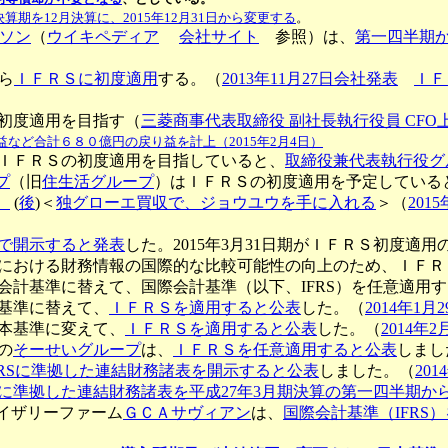
決算期を12月決算に、2015年12月31日から変更する
。
ソン
（
ウイキペディア
会社サイト
参照）は、
第一四半期
ら
ＩＦＲＳに初度適用
する。（
2013年11月27日会社発表
ＩＦ
初度適用を目指す（
三菱商事代表取締役 副社長執行役員 CFO
など合計６８０億円の戻り益を計上（2015年2月4日）
ＩＦＲＳの初度適用を目指していると、
取締役兼代表執行役グ
プ
（旧
住生活グループ
）はＩＦＲＳの初度適用を予定している
）
(
後
)＜
独グローエ買収で、ジョウユウを手に入れる
＞（
2015
で開示すると発表
した。2015年3月31日期がＩＦＲＳ初度適
における財務情報の国際的な比較可能性の向上のため、ＩＦＲ
会計基準に替えて、国際会計基準（以下、IFRS）を任意適用
基準に替えて、
ＩＦＲＳを適用すると公表
した。（
2014年1月
本基準に変えて、
ＩＦＲＳを適用すると公表
した。（
2014年2
の
そーせいグループ
は、
ＩＦＲＳを任意適用すると公表
しまし
FRSに準拠した連結財務諸表を開示すると公表
しました。（
201
に準拠した連結財務諸表を平成27年3月期決算の第一四半期か
イザリーファーム
ＧＣＡサヴィアン
は、
国際会計基準（IFRS