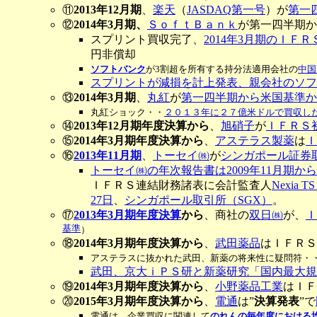
⑪
2013年12月期
、
楽天
（
JASDAQ第一号
）が
第一
⑫
2014年3月期、
ＳｏｆｔＢａｎｋ
が第一四半期か
スプリント買収完了、
2014年3月期のＩＦ
円非償却
ソフトバンク
が3割超を所有する持分法適用会社の
中国
スプリントが減損を計上発表、親会社のソフ
⑬
2014年3月期
、
丸紅
が
第一四半期から米国基準か
丸紅ショック・・
２０１３年に２７億米ドルで買収した
⑭
2013年12月期年度決算から
、
旭硝子
が
ＩＦＲＳ
⑮
2014年3月期年度決算から
、
アステラス製薬
は
Ｉ
⑯
2013年11月期
、
トーセイ㈱
が
シンガポール証券
トーセイ㈱の年次報告書は2009年11月期から2
ＩＦＲＳ連結財務諸表に会計監査人
Nexia TS 
27日
、
シンガポール取引所（SGX）
。
⑰
2013年3月期年度決算
から
、商社の
双日㈱
が、
Ｉ
基準
）
⑱
2014年3月期年度決算から
、
武田薬品
はＩＦＲＳ
アステラスに抜かれた武田、新薬の将来性に疑問符・
武田、京大ｉＰＳ研と新薬研究「国内最大規
⑲
2014年3月期年度決算から
、
小野薬品工業
はＩＦ
⑳
2015年3月期年度決算から
、
電通
は”
決算発表
”で
電通は、企業買収に関連して
のれんの毎年度における