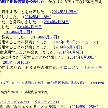
の四半期報告書を公表した
。かなりネガティブな印象を与え
から適用することを発表した。（
2014年3月25日
）
表しました。（
2014年4月18日
）
した、と発表しました。（
2014年4月24日
）
ました。（
2014年4月25日
）
。（
2014年4月30日
）
を発表しました。（
2014年4月30日
）
適用することを発表しました。(
2014年5月1日
)（
ニュース
）
適用することを発表しました。（
2014年5月30日
）
意適用することを発表しました。(
2014年6月6日
)
IFRSに基づき開示することを発表した。（
2014年6月30日
）
（
2014年7月10日
）
の向上のためＩＦＲＳを適用する。
アニュアル・リポート等
）
（以下、IFRS）を適用して東証に10月9日再上場の承認を得た
。（
2014年8
＝純資産787億円 当期利益70億円）
ベインキャピタルとは
投資ファンドとは
FRSに基づき開示をすることを決議した。（
2014年9月25日
）