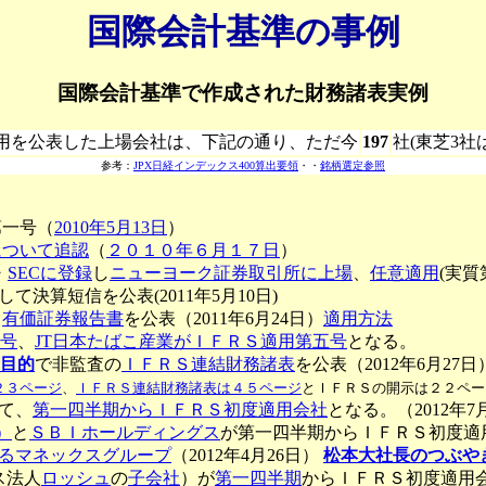
国際会計基準の事例
国際会計基準で作成された財務諸表実例
用を公表した上場会社は、下記の通り、ただ今
197
社(東芝3社
参考：
JPX日経インデックス400算出要領
・・
銘柄選定参照
第一号（
2010年5月13日
）
について追認
（
２０１０年６月１７日
）
・
SECに登録
し
ニューヨーク証券取引所に上場
、
任意適用
(実質
して決算短信を公表(2011年5月10日)
て
有価証券報告書
を公表（2011年6月24日）
適用方法
号
、
JT日本たばこ産業がＩＦＲＳ適用第五号
となる。
目的
で非監査の
ＩＦＲＳ連結財務諸表
を公表（2012年6月27日
２３ページ
、
ＩＦＲＳ連結財務諸表は４５ページ
とＩＦＲＳの開示は２２ペー
て、
第一四半期からＩＦＲＳ初度適用会社
となる。（2012年7
）
と
ＳＢＩホールディングス
が第一四半期からＩＦＲＳ初度適
るマネックスグループ
（2012年4月26日）
松本大社長のつぶや
ス法人
ロッシュ
の
子会社
）が
第一四半期
からＩＦＲＳ初度適用