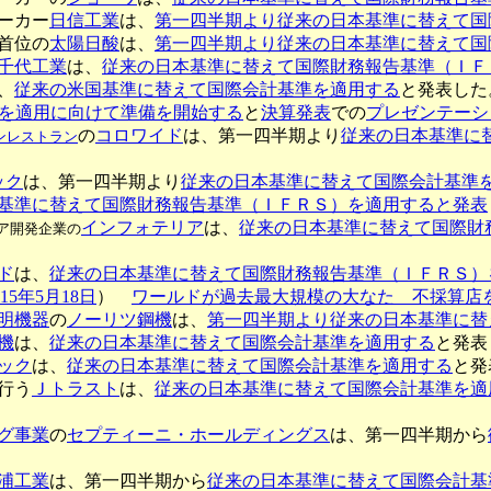
ーカー
日信工業
は、
第一四半期より従来の日本基準に替えて国
首位の
太陽日酸
は、
第一四半期より従来の日本基準に替えて国
千代工業
は、
従来の日本基準に替えて国際財務報告基準（ＩＦ
、
従来の米国基準に替えて国際会計基準を適用する
と発表した
を適用に向けて準備を開始する
と
決算発表
での
プレゼンテーシ
の
コロワイド
は、第一四半期より
従来の日本基準に
ンレストラン
ック
は、第一四半期より
従来の日本基準に替えて国際会計基準
基準に替えて国際財務報告基準（ＩＦＲＳ）を適用すると発表
インフォテリア
は、
従来の日本基準に替えて国際財
ア開発企業の
ド
は、
従来の日本基準に替えて国際財務報告基準（ＩＦＲＳ）
015年5月18日
）
ワールドが過去最大規模の大なた 不採算店
照明機器
の
ノーリツ鋼機
は、
第一四半期より従来の日本基準に替
機
は、
従来の日本基準に替えて国際会計基準を適用する
と発表
ック
は、
従来の日本基準に替えて国際会計基準を適用する
と発
行う
Ｊトラスト
は、
従来の日本基準に替えて国際会計基準を適
グ事業
の
セプティーニ・ホールディングス
は、第一四半期から
浦工業
は、第一四半期から
従来の日本基準に替えて国際会計基