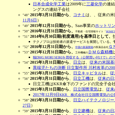
日本合成化学工業
は2009年に
三菱化学
の連結
ングスの連結子会社
2015年3月31日期から
、
コナミ
は、、従来の米
”48”
11月6日
）
2015年12月31日期から、
Saas事業の
ホットリ
”49”
2016年12月31日期から、
”50”
不動産・住宅情報サイト「
HOME'
2014年6月30日期(初度適用)を基準日として、
”51”
テクノプロは技術者の派遣サービスを展開している。
2016年12月31日期から、
Ｇ
”52”
中国の新薬開発
の医薬品会社
2015年12月31日期から、
ＤＭＧ森精機
”53”
工作機械の
独DMG MORI SEIKIを買収する（公開買い付
2015年3月31日期から
、
日立
は、
従来の米国基
”54”
異端児たちの決断 日立製作所 川村改革の200
2015年3月31日期から
、
日立キャピタル
は、
従
”55”
2015年3月31日期から
、
日立工機
は、
従来の日
”56”
日立工機はKKR傘下のファンドの完全子会社に
2015年3月31日期から
、
日立国際電気
は、
従来
”57”
2017年12月9日
KKR
、株式会社日立国際電気の公
2015年3月31日期から
、
日立ハイテクノロジー
”58”
27日
）
2015年3月31日期から
、
日立建機
は、
従来の日
”59”