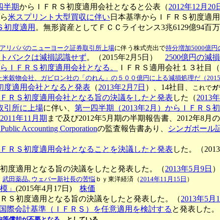
四半期
からＩＦＲＳ初度適用会社となると公表（
2012年12月20
ら
米スプリント大型買収に伴い
日本基準からＩＦＲＳ初度適用
ＲＳ初度適用
。無形資産としてＦＣＣライセンス3兆6129億94百
アリババのニューヨーク証券取引所上場
に伴う株式売出で
持分増加5000億
トバンクは減損認識せず
。（2015年2月5日）
2500億円の
らＩＦＲＳ初度適用会社となる。
ＩＦＲＳ適用会社１３社目（
米穀物会社、ガビロン社の「のれん」の５００億円に上る減損処理だ（2015
初度適用会社となると発表
（
2013年2月7日
）、14社目、
これで
ガ
ＦＲＳ初度適用会社となる旨の決議をしたと発表
した（
2013
取引所に上場
に伴い、
第一四半期（2013年2月）からＩＦＲＳ
011年11月期
まで及び2012年5月期の半期報告書、2012年
Public Accounting Corporation
の監査報告書あり、
シンガポール証
ＦＲＳ初度適用会社となることを決議したと発表
した。（201
初度適用となる旨の決議をしたと発表した。（
2013年5月9日
）
・
武田薬品､ウェバー新社長の苦悩
ｂｙ東洋経済（
2014年11月15日
）
模」
(2015年4月17日)
株価
ＲＳ初度適用となる旨の決議をしたと発表した。（
2013年5月
国際会計基準（ＩＦＲＳ）を任意適用を検討する
と発表した。
均等償却が不要となる
、としている。