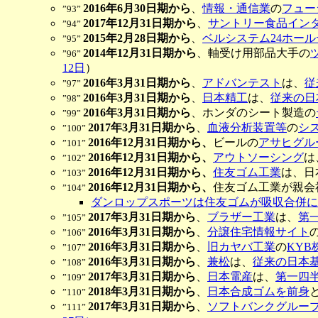
2016年6月30日期から
、
情報・通信業
の
フュー
”93”
2017年12月31日期から
、
サントリー食品イン
”94”
2015年2月28日期から
、
ベルシステム24ホー
”95”
2014年12月31日期から
、軸受け用部品大手の
”96”
12日
）
2016年3月31日期から
、
アドバンテスト
は、
従
”97”
2016年3月31日期から
、
日本精工
は、
従来の日
”98”
2016年3月31日期から
、ホンダのシート製造の
”99”
2017年3月31日期から
、
血液分析装置等
の
シ
”100”
2016年12月31日期から、
ビールの
アサヒグル
”101”
2016年12月31日期から、
アウトソーシング
は
”102”
2016年12月31日期から、
住友ゴム工業
は、日
”103”
2016年12月31日期から、
住友ゴム工業が親会
”104”
ダンロップスポーツは住友ゴムが吸収合併により
2017年3月31日期から
、
ブラザー工業
は、
第
”105”
2016年3月31日期から
、
分譲住宅情報サイト
”106”
2016年3月31日期から
、
旧カヤバ工業
の
KYB
”107”
2016年3月31日期から
、
兼松
は、
従来の日本
”108”
2017年3月31日期から
、
日本電産
は、
第一四
”109”
2018年3月31日期から
、
日本合成ゴムを前身
”110”
2017年3月31日期から
、
ソフトバンクグルー
”111”