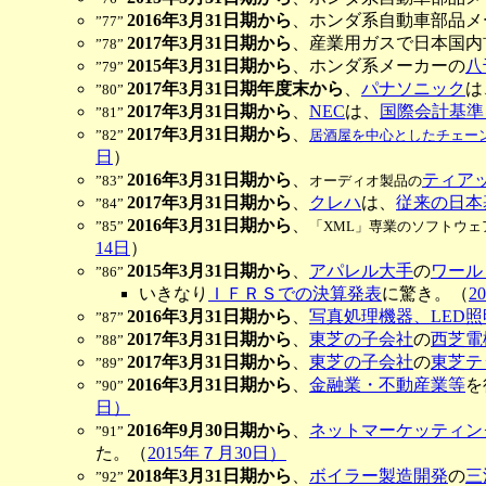
2016年3月31日期から
、ホンダ系自動車部品メ
”77”
2017年3月31日期から
、産業用ガスで日本国内
”78”
2015年3月31日期から
、ホンダ系メーカーの
八
”79”
2017年3月31日期年度末から
、
パナソニック
は
”80”
2017年3月31日期から
、
NEC
は、
国際会計基準
”81”
2017年3月31日期から
、
”82
”
居酒屋を中心としたチェー
日
）
2016年3月31日期から
、
ティア
”83”
オーディオ製品の
2017年3月31日期から
、
クレハ
は、
従来の日本
”84”
2016年3月31日期から
、
”85”
「XML」専業のソフトウェ
14日
）
2015年3月31日期から
、
アパレル大手
の
ワール
”86”
いきなり
ＩＦＲＳでの決算発表
に驚き。（
2
2016年3月31日期から
、
写真処理機器、LED
”87”
2017年3月31日期から
、
東芝の子会社
の
西芝電
”88”
2017年3月31日期から
、
東芝の子会社
の
東芝テ
”89”
2016年3月31日期から
、
金融業・不動産業等
を
”90”
日）
2016年9月30日期から
、
ネットマーケッティン
”91”
た。（
2015年７月30日）
2018年3月31日期から
、
ボイラー製造開発
の
三
”92”