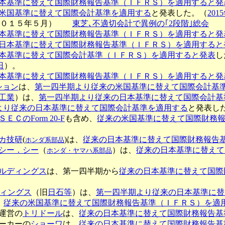
本基準に替えて国際財務報告基準（ＩＦＲＳ）を適用すると発
米国基準に替えて国際会計基準を適用する
と発表した。（
201
２０１５年５月）
東芝､不適切会計で異例の｢2段階｣総会
本基準に替えて国際財務報告基準（ＩＦＲＳ）を適用すると発
日本基準に替えて国際財務報告基準（ＩＦＲＳ）を適用すると
本基準に替えて国際会計基準（ＩＦＲＳ）を適用すると発表
し
日
）。
本基準に替えて国際財務報告基準（ＩＦＲＳ）を適用すると発
ション
は、
第一四半期より従来の米国基準に替えて国際会計基
工業
）は、
第一四半期より従来の日本基準に替えて国際会計基
より従来の日本基準に替えて国際会計基準を適用する
と発表し
ＥＣのForm 20-F
も含め、
従来の米国基準に替えて国際財務
カ技研
(
)は、
従来の日本基準に替えて国際財務報告
ホンダ系部品
シー．シー
（
）は、
従来の日本基準に替えて
ホンダ・ヤマハ系部品
ルディングス
は、第一四半期から
従来の日本基準に替えて国際
ディングス
（旧
日石等
）は、
第一四半期より従来の日本基準に替
、
従来の米国基準に替えて国際財務報告基準（ＩＦＲＳ）を適
運営の
トリドール
は、
従来の日本基準に替えて国際財務報告基
ーカーの
ショーワ
は、
従来の日本基準に替えて国際財務報告基