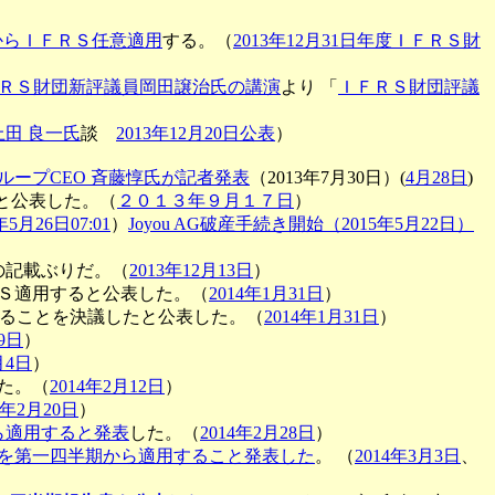
からＩＦＲＳ任意適用
する。（
2013年12月31日年度ＩＦＲＳ財
ＲＳ財団新評議員岡田譲治氏の講演
より 「
ＩＦＲＳ財団評議
上田 良一氏
談
2013年12月20日公表
）
ループCEO 斉藤惇氏が記者発表
（2013年7月30日）(
4月28日
)
と公表した。（
２０１３年９月１７日
）
年5月26日07:01
）
Joyou AG破産手続き開始（2015年5月22日）
用の記載ぶりだ。（
2013年12月13日
）
Ｓ適用すると公表した。（
2014年1月31日
）
することを決議したと公表した。（
2014年1月31日
）
29日
）
月4日
）
た。（
2014年2月12日
）
4年2月20日
）
ら適用すると発表
した。（
2014年2月28日
）
）を第一四半期から適用すること発表した
。 （
2014年3月3日
、