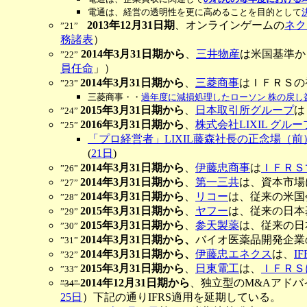
電通は、経営の透明性を更に高めることを目的として
2013年12月31日期
、オンラインゲームの
ネク
”21”
務諸表
）
2014年3月31日期から
、
三井物産
は米国基準か
”22”
員任命
」）
2014年3月31日期から
、
三菱商事
はＩＦＲＳの
”23”
三菱商事・・
過年度に減損処理したローソン 株の戻し益
2015年3月31日期から
、
日本取引所グループ
は
”24”
2016年3月31日期から
、
株式会社LIXIL グルー
”25”
「プロ経営者」LIXIL藤森社長の正念場（前
(
21日
)
2014年3月31日期から
、
伊藤忠商事
は
ＩＦＲＳ
”26”
2014年3月31日期から
、
第一三共
は、資本市場
”27”
2014年3月31日期から
、
リコー
は、従来の米国
”28”
2015年3月31日期から
、
ヤフー
は、従来の日本
”29”
2015年3月31日期から
、
参天製薬
は、従来の日
”30”
2014年3月31日期から、
バイオ医薬品開発企業
”31”
2014年3月31日期から、
伊藤忠エネクス
は、
I
”32”
2015年3月31日期から
、
日東電工
は、
ＩＦＲＳ
”33”
2014年12月31日期から
、独立型のM&Aアドバ
”34”
25日
）下記の通りIFRS適用を延期している。