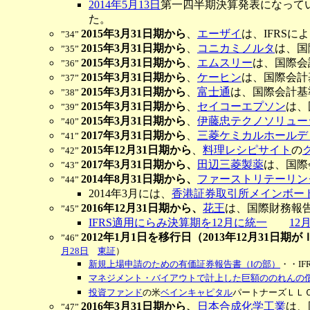
2014年5月13日
第一四半期決算発表になって
た。
2015年3月31日期から
、
エーザイ
は、IFRS
”34”
2015年3月31日期から
、
コニカミノルタ
は、国
”35”
2015年3月31日期から
、
エムスリー
は、国際会
”36”
2015年3月31日期から
、
ケーヒン
は、国際会計
”37”
2015年3月31日期から
、
富士通
は、国際会計基
”38”
2015年3月31日期から
、
セイコーエプソン
は、
”39”
2015年3月31日期から
、
伊藤忠テクノソリュー
”40”
2017年3月31日期から
、
三菱ケミカルホールデ
”41”
2015年12月31日期から
、
料理レシピサイト
の
”42”
2017年3月31日期から、
田辺三菱製薬
は、国際
”43”
2014年8月31日期から、
ファーストリテーリン
”44”
2014年3月には、
香港証券取引所メインボー
2016年12月31日期から、
花王
は、国際財務報告
”45”
IFRS適用にらみ決算期を12月に統一
12
2012年1月1日を移行日（2013年12月31日
”46”
月28日
東証
）
新規上場申請のための有価証券報告書（Ⅰの部）
・・I
マネジメント・バイアウトで計上した巨額ののれんの償却
投資ファンド
の米
ベインキャピタル
パートナーズＬＬ
2016年3月31日期から、
日本合成化学工業
は、
”47”