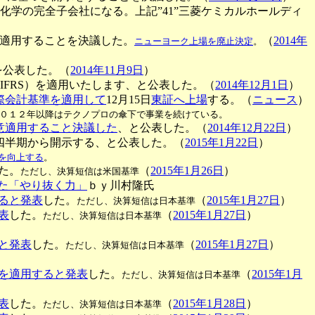
菱化学の完全子会社になる。上記”41”三菱ケミカルホールディ
意適用することを決議した。
（
2014年
ニューヨーク上場を廃止決定
。
を公表した。（
2014年11月9日
）
IFRS）を適用いたします、と公表した。（
2014年12月1日
）
際会計基準を適用して
12月15日
東証へ上場
する。（
ニュース
）
０１２年以降はテクノプロの傘下で事業を続けている。
意適用すること決議した
、と公表した。（
2014年12月22日
）
四半期から開示する、と公表した。（
2015年1月22日
）
性を向上する
。
た。
（
2015年1月26日
）
ただし、決算短信は米国基準
いた「やり抜く力」
ｂｙ川村隆氏
ると発表
した。
（
2015年1月27日
）
ただし、決算短信は日本基準
表
した。
（
2015年1月27日
）
ただし、決算短信は日本基準
と発表
した。
（
2015年1月27日
）
ただし、決算短信は日本基準
を適用すると発表
した。
（
2015年1月
ただし、決算短信は日本基準
表
した。
（
2015年1月28日
）
ただし、決算短信は日本基準