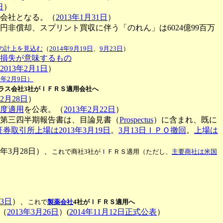
日
）
会社となる。（
2013年1月31日
）
万円非償却、スプリント買収に伴う「のれん」は6024億99百万
円の計上を見込む
（
2014年9月19日
、
9月23日
）
減損損失が意味するもの
2013年2月1日
）
年2月9日）
ラス会社3社がＩＦＲＳ適用会社へ
年2月28日
）
初度適用
を公表。（
2013年2月22日
）
8月の第三四半期報告書は、目論見書（
Prospectus
）に含まれ、既に
券取引所上場は2013年3月19日
。
3月13日ＩＰＯ撤回
。
上場は
3年3月28日）、
これで商社3社がＩＦＲＳ適用（ただし、
主要商社は米国
13日
）、
これで
製薬会社
4社がＩＦＲＳ適用へ
（
2013年3月26日
）(
2014年11月12日正式公表
）