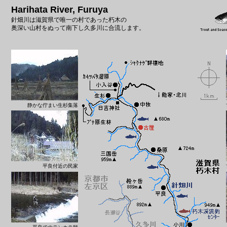
Harihata River, Furuya
針畑川は滋賀県で唯一の村であった朽木の
奥深い山村をぬって南下し久多川に合流します。
静かな佇まい生杉集落
平良付近の民家