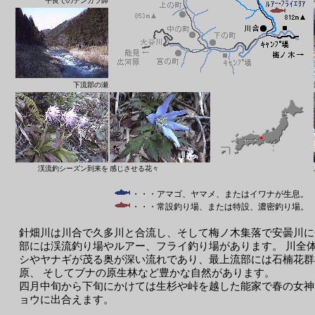
平良でのテンカラ師
下流部の瀬
渓流釣シーズン到来を
感じさせる花々
・・・アマゴ、ヤマメ、またはイワナが生息。
・・・常設釣り場、または特設、濃密釣り場。
針畑川は川合で久多川と合流し、そして梅ノ木集落で安曇川に
部には渓流釣り場やルアー、フライ釣り場があります。 川全
シやヤナギが茂る奥が深い流れであり、最上流部には石楠花群
原、 そしてブナの原生林など豊かな自然があります。
四月中旬から下旬にかけては生杉や峠を越した能家で春の女神
ョウに出合えます。