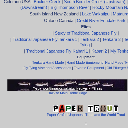
Colorado USA |
Boulder Creek
|
South Boulder Creek (Upstream)
(Downstream)
|
Big Thompson River
|
Rocky Mountain Na
South Island New Zealand |
Lake Wakatipu
|
Mataura
Ontario Canada |
Credit River Erindale Park
|
Flies
|
Study of Traditional Japanese Fly
|
|
Traditional Japanese Fly Tenkara 1
|
Tenkara 2
|
Tenkara 3
|
Te
Tying
|
|
Traditional Japanese Fly Kabari 1
|
Kabari 2
|
My Tenka
Equipment
|
Tenkara Hand Made
|
Hand Made Equipment
|
Hand Made Ty
|
Fly Tying Vise and Accessories
|
Favorite Equipment
|
Old Pflueger 
Back to Main Home Page
Paper Craft of Japanese Trout and the World Trout