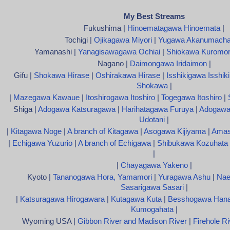
My Best Streams
Fukushima |
Hinoematagawa Hinoemata
|
Tochigi |
Ojikagawa Miyori
|
Yugawa Akanumach
Yamanashi |
Yanagisawagawa Ochiai
|
Shiokawa Kuromor
Nagano |
Daimongawa Iridaimon
|
Gifu |
Shokawa Hirase
|
Oshirakawa Hirase
|
Isshikigawa Isshiki
Shokawa
|
|
Mazegawa Kawaue
|
Itoshirogawa Itoshiro
|
Togegawa Itoshiro
|
Shiga |
Adogawa Katsuragawa
|
Harihatagawa Furuya
|
Adogawa
Udotani
|
|
Kitagawa Noge
|
A branch of Kitagawa
|
Asogawa Kijiyama
|
Amas
|
Echigawa Yuzurio
|
A branch of Echigawa
|
Shibukawa Kozuhata
|
|
Chayagawa Yakeno
|
Kyoto |
Tananogawa Hora, Yamamori
|
Yuragawa Ashu
|
Nae
Sasarigawa Sasari
|
|
Katsuragawa Hirogawara
|
Kutagawa Kuta
|
Besshogawa Han
Kumogahata
|
Wyoming USA |
Gibbon River and Madison River
|
Firehole Ri